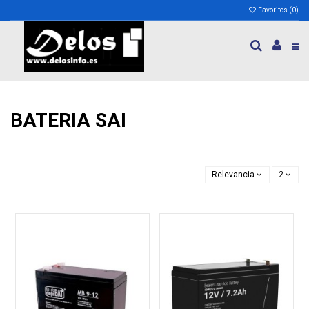
Favoritos (
0
)
BATERIA SAI
Relevancia
2