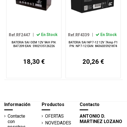
Ref.RF2447
|
En Stock
Ref.RF4339
|
En Stock
BATERIA SAI OEM 12V 9AH PN:
BATERIA SAI NP7-12 12V 7Amp F1
BAT209 EAN: 5902135126226
PN: NP7-12 EAN: 8436035921874
18,30 €
20,26 €
Información
Productos
Contacto
Contacte
OFERTAS
ANTONIO D.
con
MARTINEZ LOZANO
NOVEDADES
nosotros