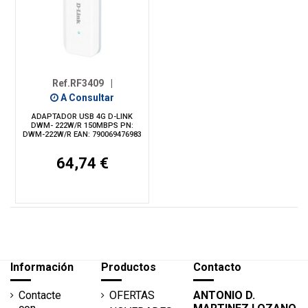
Ref.RF3409
|
A Consultar
ADAPTADOR USB 4G D-LINK
DWM- 222W/R 150MBPS PN:
DWM-222W/R EAN: 790069476983
64,74 €
Información
Productos
Contacto
Contacte
OFERTAS
ANTONIO D.