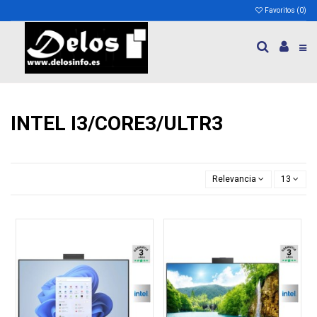
Favoritos (
0
)
INTEL I3/CORE3/ULTR3
Relevancia
13