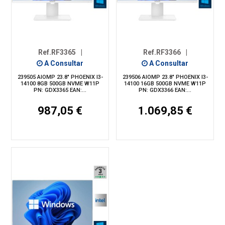
Ref.RF3365
|
Ref.RF3366
|
A Consultar
A Consultar
239505 AIOMP 23.8" PHOENIX I3-
239506 AIOMP 23.8" PHOENIX I3-
14100 8GB 500GB NVME W11P
14100 16GB 500GB NVME W11P
PN: GDX3365 EAN:...
PN: GDX3366 EAN:...
987,05 €
1.069,85 €