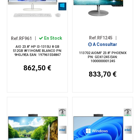
Ref.RF1245
|
Ref.RF961
|
En Stock
A Consultar
AIO 23.8" HP I3-1315U 8 GB
512GB W11HOME BLANCO PN:
113702 AIOMF 23.8" PHOENIX
9H0J9EA EAN: 197961554847
PN: GDX1245 EAN:
1000000001245
862,50 €
833,70 €