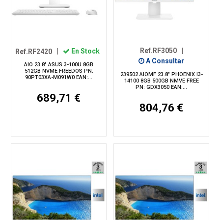
Ref.RF3050
|
Ref.RF2420
|
En Stock
A Consultar
AIO 23.8" ASUS 3-100U 8GB
512GB NVME FREEDOS PN:
239502 AIOMF 23.8" PHOENIX I3-
90PT03XA-M091W0 EAN:...
14100 8GB 500GB NMVE FREE
PN: GDX3050 EAN:...
689,71 €
804,76 €