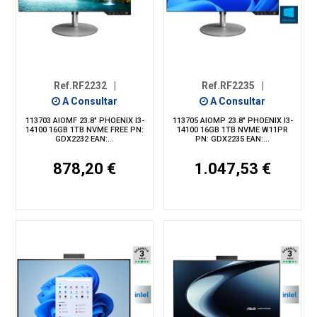
Ref.RF2232
|
Ref.RF2235
|
A Consultar
A Consultar
113703 AIOMF 23.8" PHOENIX I3-
113705 AIOMP 23.8" PHOENIX I3-
14100 16GB 1TB NVME FREE PN:
14100 16GB 1TB NVME W11PR
GDX2232 EAN:...
PN: GDX2235 EAN:...
878,20 €
1.047,53 €