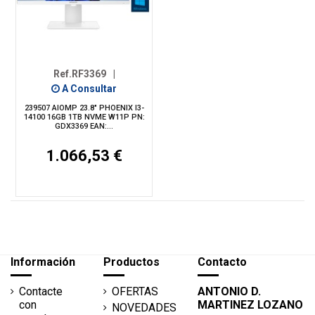
Ref.RF3369
|
A Consultar
239507 AIOMP 23.8" PHOENIX I3-
14100 16GB 1TB NVME W11P PN:
GDX3369 EAN:...
1.066,53 €
Información
Productos
Contacto
Contacte
OFERTAS
ANTONIO D.
con
MARTINEZ LOZANO
NOVEDADES