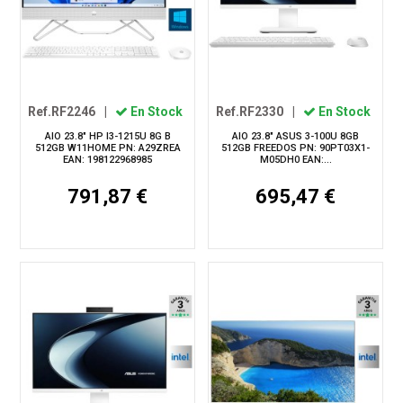
Ref.RF2246
|
En Stock
Ref.RF2330
|
En Stock
AIO 23.8" HP I3-1215U 8G B
AIO 23.8" ASUS 3-100U 8GB
512GB W11HOME PN: A29ZREA
512GB FREEDOS PN: 90PT03X1-
EAN: 198122968985
M05DH0 EAN:...
791,87 €
695,47 €