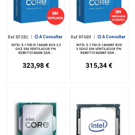
Ref.RF282
|
A Consultar
Ref.RF689
|
A Consultar
INTEL S-1700 I5-14600K BOX 5.3
INTEL S-1700 I5-14600KF BOX
GHZ SIN VENTILADOR PN:
3.5GHZ SIN VENTILADOR PN:
BX8071514600K EAN:...
BX8071514600KF EAN:...
323,98 €
315,34 €