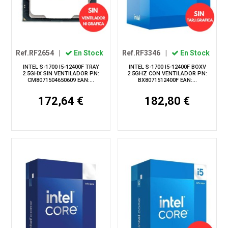
Ref.RF2654
|
En Stock
Ref.RF3346
|
En Stock
INTEL S-1700 I5-12400F TRAY
INTEL S-1700 I5-12400F BOXV
2.5GHX SIN VENTILADOR PN:
2.5GHZ CON VENTILADOR PN:
CM8071504650609 EAN:...
BX8071512400F EAN:...
172,64 €
182,80 €