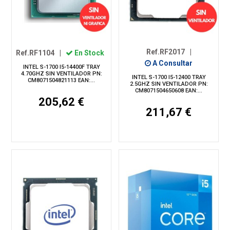
Ref.RF2017
|
Ref.RF1104
|
En Stock
A Consultar
INTEL S-1700 I5-14400F TRAY
4.70GHZ SIN VENTILADOR PN:
INTEL S-1700 I5-12400 TRAY
CM8071504821113 EAN:...
2.5GHZ SIN VENTILADOR PN:
CM8071504650608 EAN:...
205,62 €
211,67 €