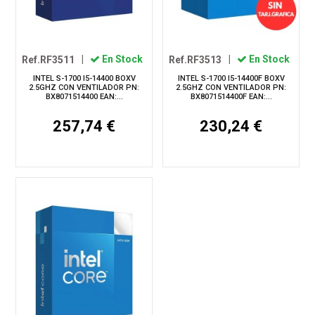
Ref.RF3511
|
En Stock
Ref.RF3513
|
En Stock
INTEL S-1700 I5-14400 BOXV
INTEL S-1700 I5-14400F BOXV
2.5GHZ CON VENTILADOR PN:
2.5GHZ CON VENTILADOR PN:
BX8071514400 EAN:...
BX8071514400F EAN:...
257,74 €
230,24 €