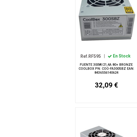
Ref.RF595
|
En Stock
FUENTE 300W/21,4A 80+ BRONZE
COOLBOX PN: COO-FA300SBZ EAN:
8436556140624
32,09 €