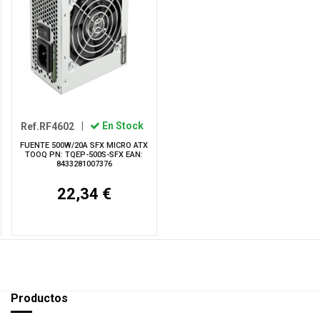
Ref.RF4602
|
En Stock
FUENTE 500W/20A SFX MICRO ATX
TOOQ PN: TQEP-500S-SFX EAN:
8433281007376
22,34 €
Productos