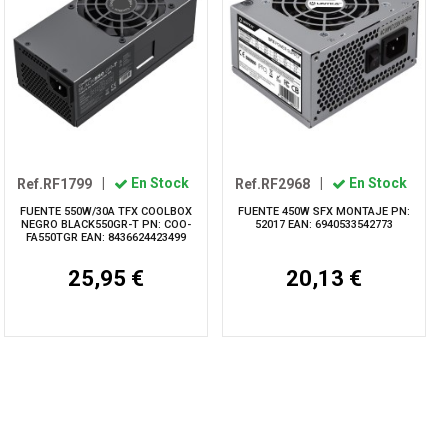
Ref.RF1799
|
En Stock
Ref.RF2968
|
En Stock
FUENTE 550W/30A TFX COOLBOX
FUENTE 450W SFX MONTAJE PN:
NEGRO BLACK550GR-T PN: COO-
52017 EAN: 6940533542773
FA550TGR EAN: 8436624423499
25,95 €
20,13 €