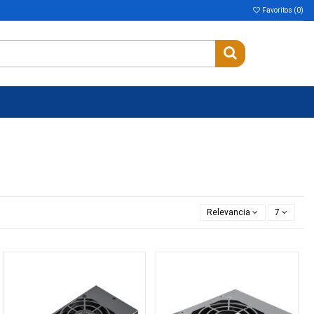
Favoritos (
0
)
Relevancia
7