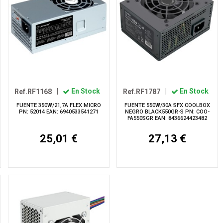
Ref.RF1168
|
En Stock
Ref.RF1787
|
En Stock
FUENTE 350W/21,7A FLEX MICRO
FUENTE 550W/30A SFX COOLBOX
PN: 52014 EAN: 6940533541271
NEGRO BLACK550GR-S PN: COO-
FA550SGR EAN: 8436624423482
25,01 €
27,13 €