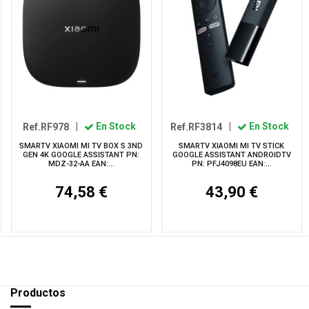
Ref.RF978
|
En Stock
Ref.RF3814
|
En Stock
SMARTV XIAOMI MI TV BOX S 3ND
SMARTV XIAOMI MI TV STICK
GEN 4K GOOGLE ASSISTANT PN:
GOOGLE ASSISTANT ANDROIDTV
MDZ-32-AA EAN:...
PN: PFJ4098EU EAN:...
74,58 €
43,90 €
Productos