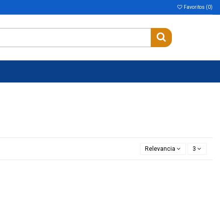
Favoritos (
0
)
Relevancia
3