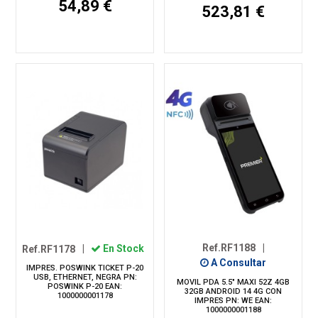
54,89 €
523,81 €
Ref.RF1188
|
Ref.RF1178
|
En Stock
A Consultar
IMPRES. POSWINK TICKET P-20
USB, ETHERNET, NEGRA PN:
MOVIL PDA 5.5" MAXI 52Z 4GB
POSWINK P-20 EAN:
32GB ANDROID 14 4G CON
1000000001178
IMPRES PN: WE EAN:
1000000001188