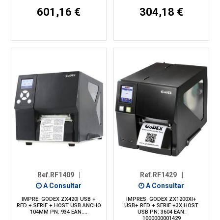
601,16 €
304,18 €
Ref.RF1409
|
Ref.RF1429
|
A Consultar
A Consultar
IMPRE. GODEX ZX420I USB +
IMPRES. GODEX ZX1200XI+
RED + SERIE + HOST USB ANCHO
USB+ RED + SERIE +3X HOST
104MM PN: 934 EAN:...
USB PN: 3604 EAN:
1000000001429