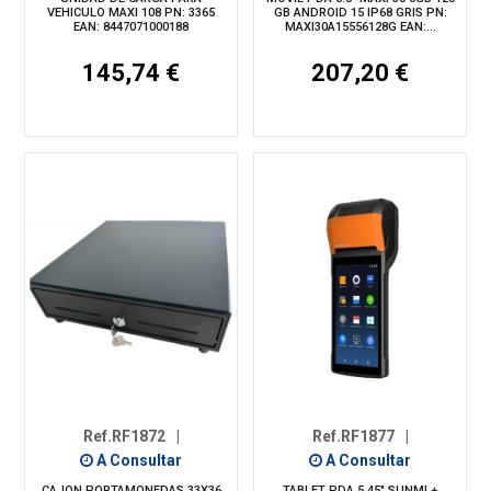
VEHICULO MAXI 108 PN: 3365
GB ANDROID 15 IP68 GRIS PN:
EAN: 8447071000188
MAXI30A15556128G EAN:...
145,74 €
207,20 €
Ref.RF1872
|
Ref.RF1877
|
A Consultar
A Consultar
CAJON PORTAMONEDAS 33X36
TABLET PDA 5.45" SUNMI +