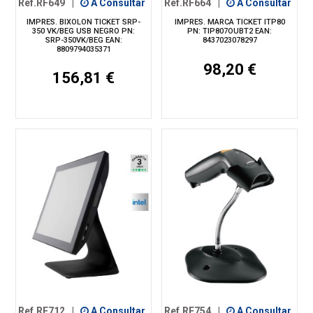
Ref.RF649
|
A Consultar
Ref.RF664
|
A Consultar
IMPRES. BIXOLON TICKET SRP-
IMPRES. MARCA TICKET ITP80
350 VK/BEG USB NEGRO PN:
PN: TIP807OUBT2 EAN:
SRP-350VK/BEG EAN:
8437023078297
8809794035371
98,20 €
156,81 €
Ref.RF712
|
A Consultar
Ref.RF754
|
A Consultar