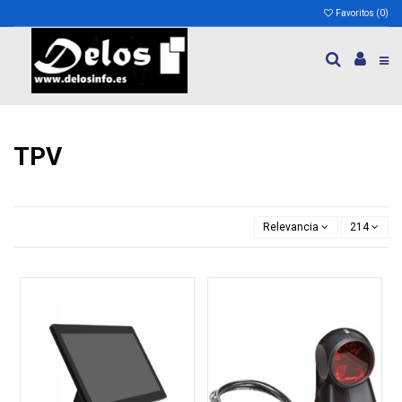
Favoritos (
0
)
TPV
Relevancia
214