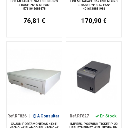
LCB METAPACE S61 USB NEGRO
LCB METAPACE S62 USB NEGRO
+ BASE PN: S-61 EAN:
+ BASE PN: S-62 EAN:
5711045688478
4016138881981
76,81 €
170,90 €
Ref.RF826
|
A Consultar
Ref.RF827
|
En Stock
CAJON PORTAMONEDAS 41X41
IMPRES. POSWINK TICKET P-20
410HQ -W BLANCO PN: 410HQ-W
USB, ETHERNET,WIFI, NEGRA PN: