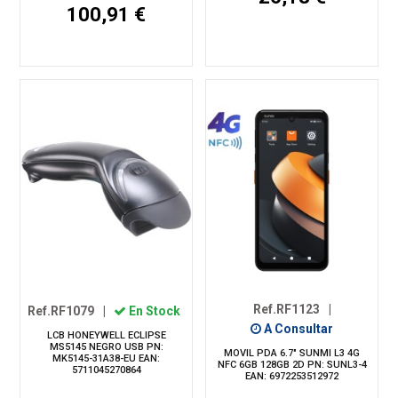
100,91 €
Ref.RF1123
|
Ref.RF1079
|
En Stock
A Consultar
LCB HONEYWELL ECLIPSE
MS5145 NEGRO USB PN:
MOVIL PDA 6.7" SUNMI L3 4G
MK5145-31A38-EU EAN:
NFC 6GB 128GB 2D PN: SUNL3-4
5711045270864
EAN: 6972253512972