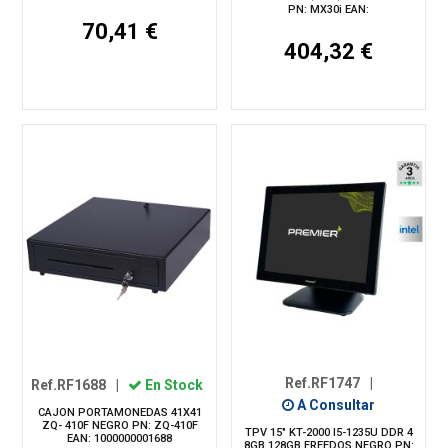
PN: MX30i EAN:
70,41 €
404,32 €
Ref.RF1747
|
Ref.RF1688
|
En Stock
A Consultar
CAJON PORTAMONEDAS 41X41
ZQ- 410F NEGRO PN: ZQ-410F
TPV 15" KT-2000 I5-1235U DDR 4
EAN: 1000000001688
8GB 128GB FREEDOS NEGRO PN: