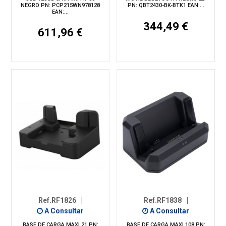
NEGRO PN: PCP215WN978128
PN: QBT2430-BK-BTK1 EAN:...
EAN:...
344,49 €
611,96 €
Ref.RF1826
|
Ref.RF1838
|
A Consultar
A Consultar
BASE DE CARGA MAXI 21 PN:
BASE DE CARGA MAXI 108 PN: