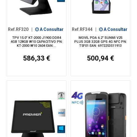
Ref.RF320
|
A Consultar
Ref.RF344
|
A Consultar
TPV 15.0" KT-2000 J1900 DDR4
MOVIL PDA 6.2" SUNMI V2S
4GB 128GB W10 CAPACITIVO PN:
PLUS 3GB 32GB GPS 4G NFC PN:
KT-2000 W10 2604 EAN:...
T5F01 EAN: 6972253511913
586,33 €
500,94 €