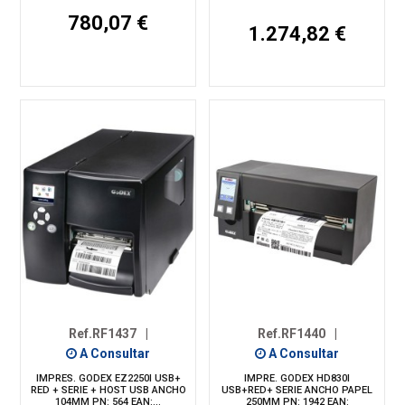
780,07 €
1.274,82 €
Ref.RF1437
|
Ref.RF1440
|
A Consultar
A Consultar
IMPRES. GODEX EZ2250I USB+
IMPRE. GODEX HD830I
RED + SERIE + HOST USB ANCHO
USB+RED+ SERIE ANCHO PAPEL
104MM PN: 564 EAN:...
250MM PN: 1942 EAN: