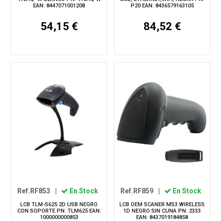
EAN: 8447071001208
P20 EAN: 8436579163105
54,15 €
84,52 €
Ref.RF853
|
En Stock
Ref.RF859
|
En Stock
LCB TLM-S625 2D USB NEGRO
LCB OEM SCANER MS3 WIRELESS
CON SOPORTE PN: TLM625 EAN:
1D NEGRO SIN CUNA PN: 2333
1000000000853
EAN: 8437019184858