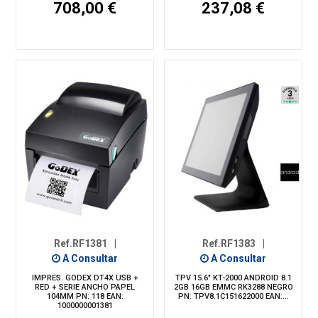
708,00 €
237,08 €
Ref.RF1381
|
Ref.RF1383
|
A Consultar
A Consultar
IMPRES. GODEX DT4X USB +
TPV 15.6" KT-2000 ANDROID 8.1
RED + SERIE ANCHO PAPEL
2GB 16GB EMMC RK3288 NEGRO
104MM PN: 118 EAN:
PN: TPV8.1C151622000 EAN:...
1000000001381