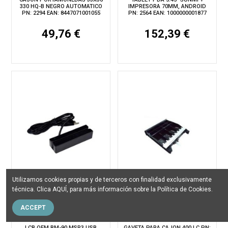
330 HQ-B NEGRO AUTOMATICO
IMPRESORA 70MM, ANDROID
PN: 2294 EAN: 8447071001055
PN: 2564 EAN: 1000000001877
49,76 €
152,39 €
Utilizamos cookies propias y de terceros con finalidad exclusivamente
técnica. Clica
AQUÍ
, para más información sobre la
Política de Cookies
.
Ref.RF1879
|
Ref.RF1882
|
ACCEPT
A Consultar
A Consultar
LCB OEM BM-90 MSR3 USB
GAVETA PARA CAJON 400 LC PN: