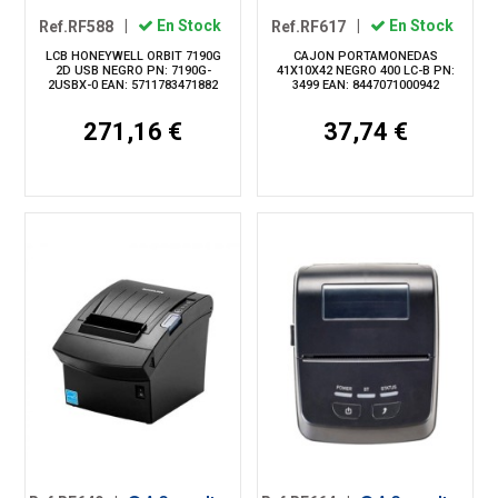
Ref.RF588
|
En Stock
Ref.RF617
|
En Stock
LCB HONEYWELL ORBIT 7190G
CAJON PORTAMONEDAS
2D USB NEGRO PN: 7190G-
41X10X42 NEGRO 400 LC-B PN:
2USBX-0 EAN: 5711783471882
3499 EAN: 8447071000942
271,16 €
37,74 €