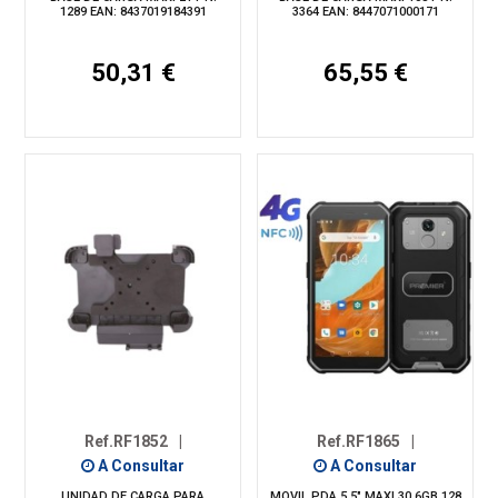
1289 EAN: 8437019184391
3364 EAN: 8447071000171
50,31 €
65,55 €
Ref.RF1852
|
Ref.RF1865
|
A Consultar
A Consultar
UNIDAD DE CARGA PARA
MOVIL PDA 5.5" MAXI 30 6GB 128