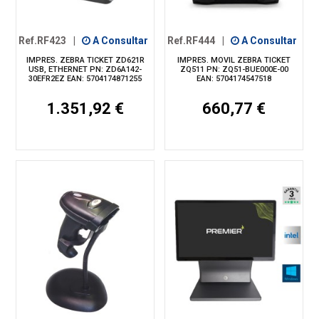
Ref.RF423
|
A Consultar
Ref.RF444
|
A Consultar
IMPRES. ZEBRA TICKET ZD621R
IMPRES. MOVIL ZEBRA TICKET
USB, ETHERNET PN: ZD6A142-
ZQ511 PN: ZQ51-BUE000E-00
30EFR2EZ EAN: 5704174871255
EAN: 5704174547518
1.351,92 €
660,77 €