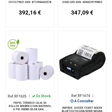
C31CC79421 EAN: 8715946602578
G500-UES EAN: 4040329199852
392,16 €
347,09 €
Ref.RF1674
|
Ref.RF1625
|
En Stock
A Consultar
PAPEL TERMICO CAJA 50
ROLLOS 80X80X12 SIN BISFENOL
IMPRES. GODEX TICKET MX30I
A PN: R8080-50-SB EAN:...
BLUETOOTH/USB/SERIE NEGRA