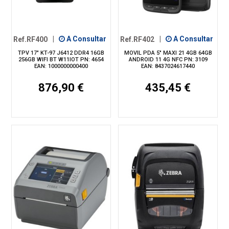
Ref.RF400
|
A Consultar
Ref.RF402
|
A Consultar
TPV 17" KT-97 J6412 DDR4 16GB
MOVIL PDA 5" MAXI 21 4GB 64GB
256GB WIFI BT W11IOT PN: 4654
ANDROID 11 4G NFC PN: 3109
EAN: 1000000000400
EAN: 8437024617440
876,90 €
435,45 €