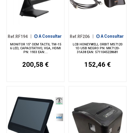
Ref.RF194
|
A Consultar
Ref.RF206
|
A Consultar
MONITOR 15" OEM TACTIL TM-15
LCB HONEYWELL ORBIT MS7120
6 LED, CAPACITATIVO, VGA, HDMI
1D USB NEGRO PN: MK7120-
PN: 1933 EAN:...
31A38 EAN: 5711045228681
200,58 €
152,46 €