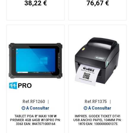
38,22 €
76,67 €
Ref.RF1260
|
Ref.RF1375
|
A Consultar
A Consultar
TABLET PDA 8" MAXI 108 W
IMPRES. GODEX TICKET DT41
PREMIER 4GB 64GB W10PRO PN:
USB ANCHO PAPEL 104MM PN:
3363 EAN: 8447071000164
1870 EAN: 1000000001375