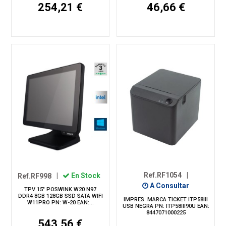
254,21 €
46,66 €
Ref.RF1054
|
Ref.RF998
|
En Stock
A Consultar
TPV 15" POSWINK W20 N97
DDR4 8GB 128GB SSD SATA WIFI
IMPRES. MARCA TICKET ITP58III
W11PRO PN: W-20 EAN:...
USB NEGRA PN: ITP58III90U EAN:
8447071000225
543,56 €