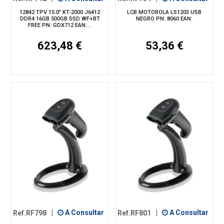
12842 TPV 15.0" KT-2000 J6412
LCB MOTOROLA LS1203 USB
DDR4 16GB 500GB SSD WF+BT
NEGRO PN: 8060 EAN:
FREE PN: GDX712 EAN:...
623,48 €
53,36 €
Ref.RF798
|
A Consultar
Ref.RF801
|
A Consultar