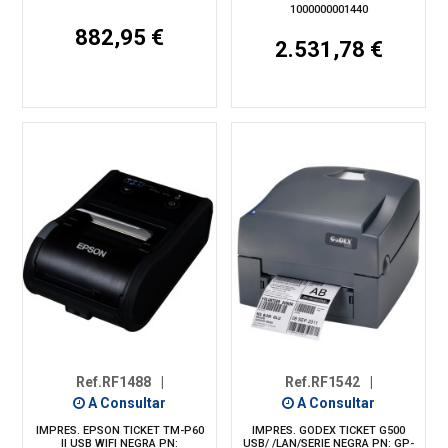
1000000001440
882,95 €
2.531,78 €
Ref.RF1488
|
Ref.RF1542
|
A Consultar
A Consultar
IMPRES. EPSON TICKET TM-P60
IMPRES. GODEX TICKET G500
II USB WIFI NEGRA PN:
USB/ /LAN/SERIE NEGRA PN: GP-