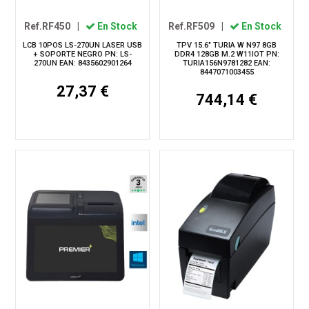
Ref.RF450
|
En Stock
Ref.RF509
|
En Stock
LCB 10POS LS-270UN LASER USB
TPV 15.6" TURIA W N97 8GB
+ SOPORTE NEGRO PN: LS-
DDR4 128GB M.2 W11IOT PN:
270UN EAN: 8435602901264
TURIA156N9781282 EAN:
8447071003455
27,37 €
744,14 €