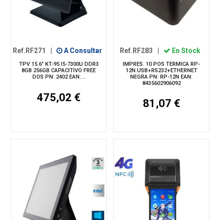
Ref.RF271
|
A Consultar
Ref.RF283
|
En Stock
TPV 15.6" KT-95 I5-7300U DDR3
IMPRES. 10 POS TERMICA RP-
8GB 256GB CAPACITIVO FREE
12N USB+RS232+ETHERNET
DOS PN: 2402 EAN:...
NEGRA PN: RP-12N EAN:
8435602906092
475,02 €
81,07 €