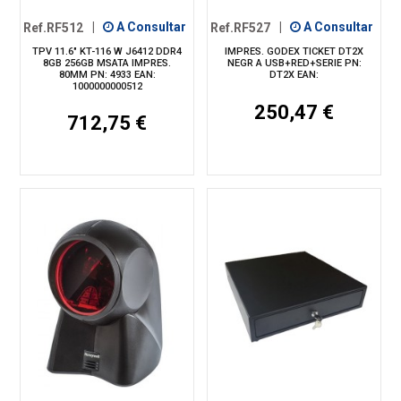
Ref.RF512
|
A Consultar
Ref.RF527
|
A Consultar
TPV 11.6" KT-116 W J6412 DDR4
IMPRES. GODEX TICKET DT2X
8GB 256GB MSATA IMPRES.
NEGR A USB+RED+SERIE PN:
80MM PN: 4933 EAN:
DT2X EAN:
1000000000512
250,47 €
712,75 €