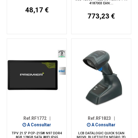
4187003 EAN:...
48,17 €
773,23 €
Ref.RF1772
|
Ref.RF1823
|
A Consultar
A Consultar
TPV 21.5" PCP-215W N97 DDR4
LCB DATALOGIC QUICK SCAN
8GB 128GB SATA WIFI IP65
MOVIL BLUETOOTH NEGRO 2D