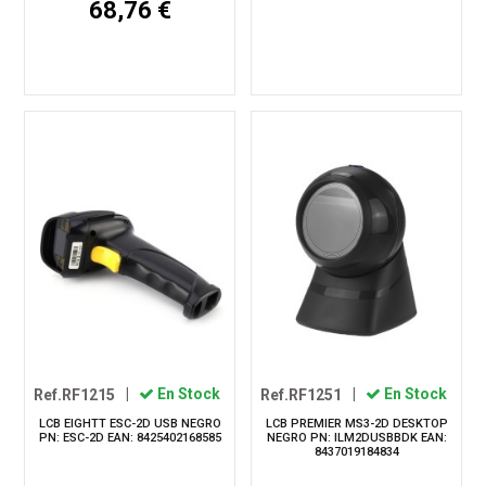
68,76 €
Ref.RF1215
|
En Stock
Ref.RF1251
|
En Stock
LCB EIGHTT ESC-2D USB NEGRO
LCB PREMIER MS3-2D DESKTOP
PN: ESC-2D EAN: 8425402168585
NEGRO PN: ILM2DUSBBDK EAN:
8437019184834