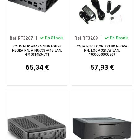
Ref.RF3267
|
En Stock
Ref.RF3269
|
En Stock
CAJA NUC AKASA NEWTON-H
CAJA NUC LOOP 3217W NEGRA
NEGRA PN: A-NUC03-M1B EAN:
PN: LOOP 3217W EAN:
4710614534711
10000000003269
65,34 €
57,93 €