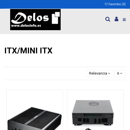
Favoritos (
0
)
ITX/MINI ITX
Relevancia
6