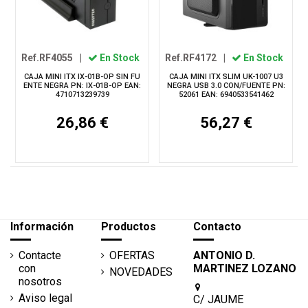
Ref.RF4055
|
En Stock
Ref.RF4172
|
En Stock
CAJA MINI ITX IX-01B-OP SIN FU
CAJA MINI ITX SLIM UK-1007 U3
ENTE NEGRA PN: IX-01B-OP EAN:
NEGRA USB 3.0 CON/FUENTE PN:
4710713239739
52061 EAN: 6940533541462
26,86 €
56,27 €
Información
Productos
Contacto
Contacte
OFERTAS
ANTONIO D.
con
MARTINEZ LOZANO
NOVEDADES
nosotros
Aviso legal
C/ JAUME