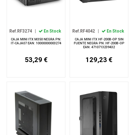
Ref.RF3274
|
En Stock
Ref.RF4042
|
En Stock
CAJA MINI ITX M350 NEGRA PN:
CAJA MINI ITX HF-200B-OP SIN
IT-CAJA07 EAN: 10000000003274
FUENTE NEGRA PN: HF-200B-OP
EAN: 4710713239432
53,29 €
129,23 €