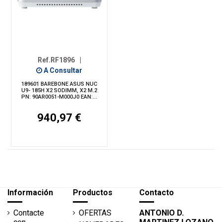
Ref.RF1896
|
A Consultar
189601 BAREBONE ASUS NUC
U9- 185H X2 SODIMM, X2 M.2
PN: 90AR0051-M000J0 EAN:...
940,97 €
Información
Productos
Contacto
Contacte
OFERTAS
ANTONIO D.