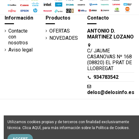
Información
Productos
Contacto
Contacte
OFERTAS
ANTONIO D.
con
MARTINEZ LOZANO
NOVEDADES
nosotros
Aviso legal
C/ JAUME
CASANOVAS Nº 168
(08820) EL PRAT DE
LLOBREGAT
934783542
delos@delosinfo.es
Delosinfo - © Copyright 2025. Todos los derechos
Utilizamos cookies propias y de terceros con finalidad exclusivamente
reservados
técnica. Clica
AQUÍ
, para más información sobre la
Política de Cookies
.