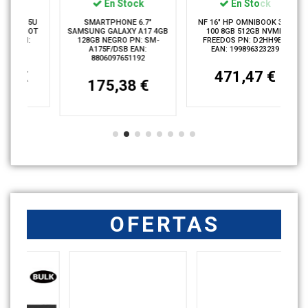
En Stock
En Stock
35U
SMARTPHONE 6.7"
NF 16" HP OMNIBOOK 3 3-
SI
IOT
SAMSUNG GALAXY A17 4GB
100 8GB 512GB NVME
:
128GB NEGRO PN: SM-
FREEDOS PN: D2HH9EA
D
A175F/DSB EAN:
EAN: 199896323239
8806097651192
€
471,47 €
175,38 €
OFERTAS