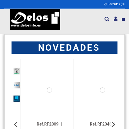
Favoritos (
0
)
NOVEDADES
Ref.RF2009
|
Ref.RF2046
|