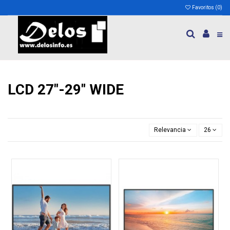
Favoritos (
0
)
LCD 27"-29" WIDE
Relevancia
26