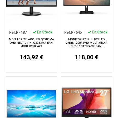
Ref.RF187
|
En Stock
Ref.RF645
|
En Stock
MONITOR 27" AOC LED Q27B3MA
MONITOR 27" PHILIPS LED
QHD NEGRO PN: Q27B3MA EAN:
27E1N1200A FHD MULTIMEDIA
4038986180429
PN: 27E1N1200A/00 EAN:...
143,92 €
118,00 €