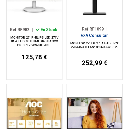
Ref.RF1099
|
Ref.RF982
|
En Stock
A Consultar
MONITOR 27" PHILIPS LED 271V
8AW FHD MULTIMEDIA BLANCO
MONITOR 27" LG 27BA45U-B PN:
PN: 271V8AW/00 EAN:...
27BA45U-B EAN: 8806096435120
125,78 €
252,99 €