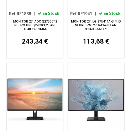
Ref.RF1888
|
En Stock
Ref.RF1941
|
En Stock
MONITOR 27" AOC Q27B3CF2
MONITOR 27" LG 27U411A-B FHD
NEGRO PN: Q27B3CF2 EAN:
NEGRO PN: 27U411A-B EAN:
4038986181464
8806096543771
243,34 €
113,68 €