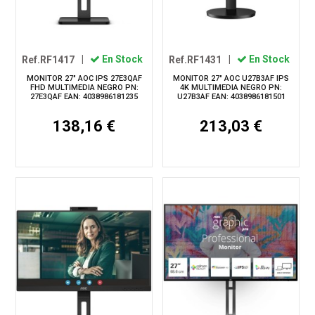
Ref.RF1417
|
En Stock
Ref.RF1431
|
En Stock
MONITOR 27" AOC IPS 27E3QAF
MONITOR 27" AOC U27B3AF IPS
FHD MULTIMEDIA NEGRO PN:
4K MULTIMEDIA NEGRO PN:
27E3QAF EAN: 4038986181235
U27B3AF EAN: 4038986181501
138,16 €
213,03 €