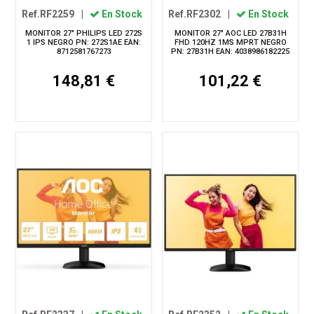
Ref.RF2259
|
En Stock
Ref.RF2302
|
En Stock
MONITOR 27" PHILIPS LED 272S
MONITOR 27" AOC LED 27B31H
1 IPS NEGRO PN: 272S1AE EAN:
FHD 120HZ 1MS MPRT NEGRO
8712581767273
PN: 27B31H EAN: 4038986182225
148,81 €
101,22 €