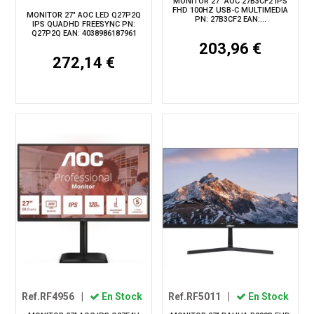
MONITOR 27" AOC 27B3CF2 IPS
FHD 100HZ USB-C MULTIMEDIA
MONITOR 27" AOC LED Q27P2Q
PN: 27B3CF2 EAN:...
IPS QUADHD FREESYNC PN:
Q27P2Q EAN: 4038986187961
203,96 €
272,14 €
Ref.RF4956
|
En Stock
Ref.RF5011
|
En Stock