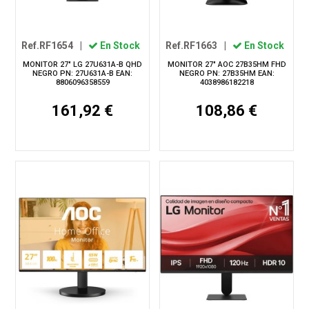
Ref.RF1654
|
En Stock
Ref.RF1663
|
En Stock
MONITOR 27" LG 27U631A-B QHD
MONITOR 27" AOC 27B35HM FHD
NEGRO PN: 27U631A-B EAN:
NEGRO PN: 27B35HM EAN:
8806096358559
4038986182218
161,92 €
108,86 €