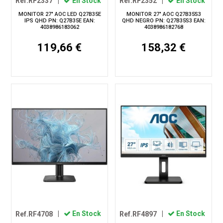
Ref.RF2337
|
En Stock
Ref.RF2352
|
En Stock
MONITOR 27" AOC LED Q27B35E
MONITOR 27" AOC Q27B35S3
IPS QHD PN: Q27B35E EAN:
QHD NEGRO PN: Q27B35S3 EAN:
4038986183062
4038986182768
119,66 €
158,32 €
Ref.RF4708
|
En Stock
Ref.RF4897
|
En Stock