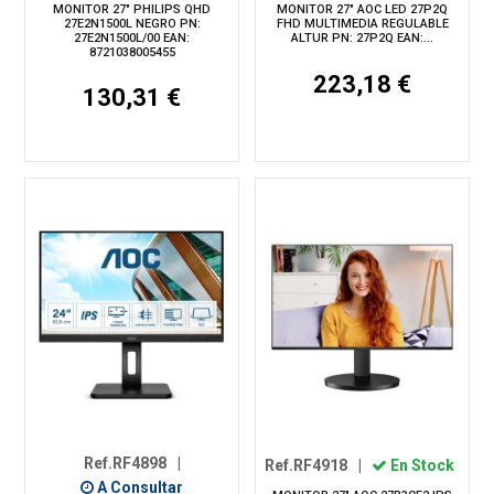
MONITOR 27" PHILIPS QHD
MONITOR 27" AOC LED 27P2Q
27E2N1500L NEGRO PN:
FHD MULTIMEDIA REGULABLE
27E2N1500L/00 EAN:
ALTUR PN: 27P2Q EAN:...
8721038005455
223,18 €
130,31 €
Ref.RF4898
|
Ref.RF4918
|
En Stock
A Consultar