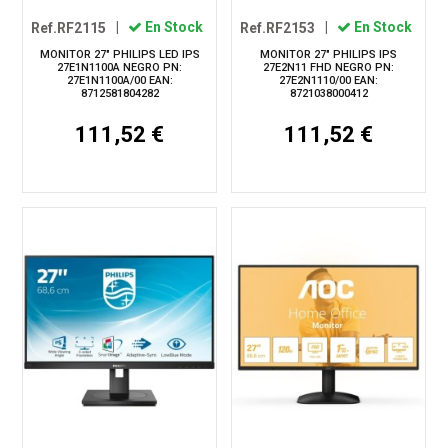
Ref.RF2115
|
En Stock
Ref.RF2153
|
En Stock
MONITOR 27" PHILIPS LED IPS
MONITOR 27" PHILIPS IPS
27E1N1100A NEGRO PN:
27E2N11 FHD NEGRO PN:
27E1N1100A/00 EAN:
27E2N1110/00 EAN:
8712581804282
8721038000412
111,52 €
111,52 €