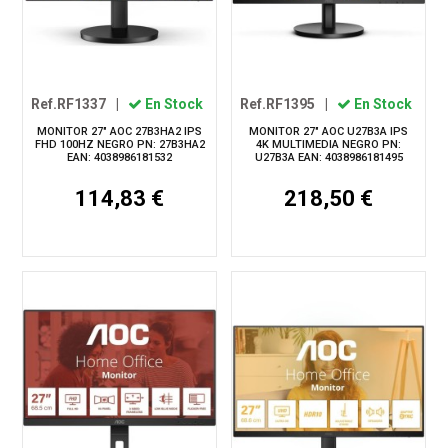
Ref.RF1337
|
En Stock
Ref.RF1395
|
En Stock
MONITOR 27" AOC 27B3HA2 IPS
MONITOR 27" AOC U27B3A IPS
FHD 100HZ NEGRO PN: 27B3HA2
4K MULTIMEDIA NEGRO PN:
EAN: 4038986181532
U27B3A EAN: 4038986181495
114,83 €
218,50 €