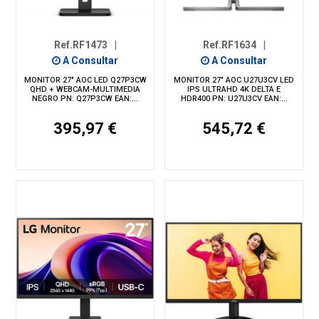
Ref.RF1473
|
Ref.RF1634
|
A Consultar
A Consultar
MONITOR 27" AOC LED Q27P3CW
MONITOR 27" AOC U27U3CV LED
QHD + WEBCAM-MULTIMEDIA
IPS ULTRAHD 4K DELTA E
NEGRO PN: Q27P3CW EAN:...
HDR400 PN: U27U3CV EAN:...
395,97 €
545,72 €