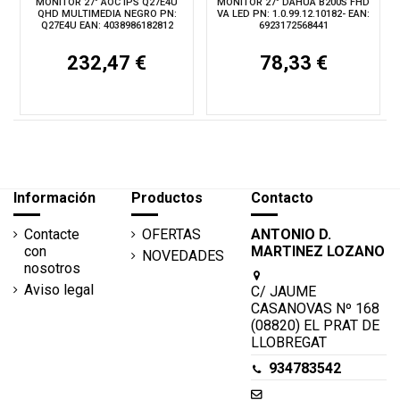
MONITOR 27" AOC IPS Q27E4U
MONITOR 27" DAHUA B200S FHD
QHD MULTIMEDIA NEGRO PN:
VA LED PN: 1.0.99.12.10182- EAN:
Q27E4U EAN: 4038986182812
6923172568441
232,47 €
78,33 €
Información
Productos
Contacto
Contacte
OFERTAS
ANTONIO D.
con
MARTINEZ LOZANO
NOVEDADES
nosotros
Aviso legal
C/ JAUME
CASANOVAS Nº 168
(08820) EL PRAT DE
LLOBREGAT
934783542